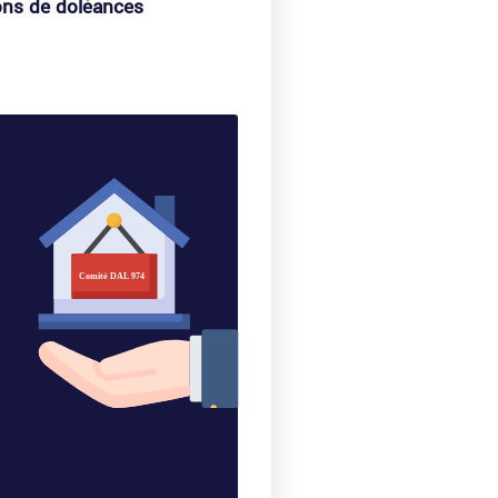
ons de doléances​
Comité DAL 974